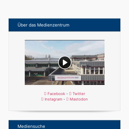
Über das Medienzentrum
Facebook
-
Twitter
Instagram
-
Mastodon
Mediensuche