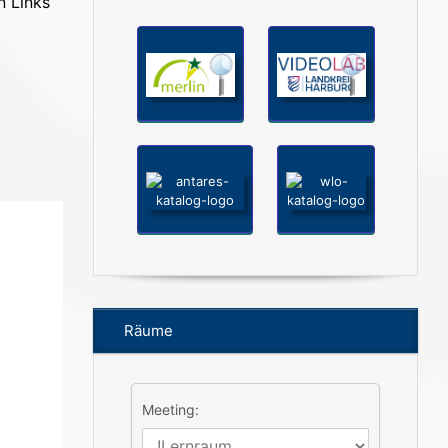
n Links
Räume
Meeting: