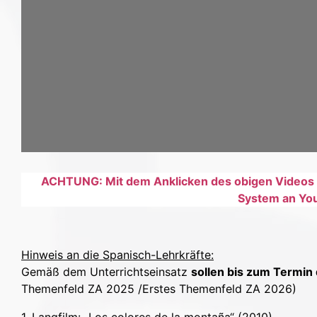
ACHTUNG: Mit dem Anklicken des obigen Videos e
System an You
Hinweis an die Spanisch-Lehrkräfte:
Gemäß dem Unterrichtseinsatz
sollen bis zum Termin
Themenfeld ZA 2025 /Erstes Themenfeld ZA 2026)
1. Langfilm: „Los colores de la montaña“ (2010)