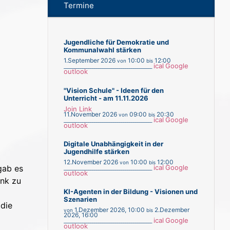
Termine
Jugendliche für Demokratie und
Kommunalwahl stärken
1.September 2026
10:00
12:00
von
bis
ical
Google
___________________________________________
outlook
"Vision Schule" - Ideen für den
Unterricht - am 11.11.2026
Join Link
11.November 2026
09:00
20:30
von
bis
ical
Google
___________________________________________
outlook
Digitale Unabhängigkeit in der
Jugendhilfe stärken
12.November 2026
10:00
12:00
von
bis
gab es
ical
Google
___________________________________________
outlook
ink zu
KI-Agenten in der Bildung - Visionen und
Szenarien
 die
1.Dezember 2026
,
10:00
2.Dezember
von
bis
2026
,
16:00
ical
Google
___________________________________________
outlook