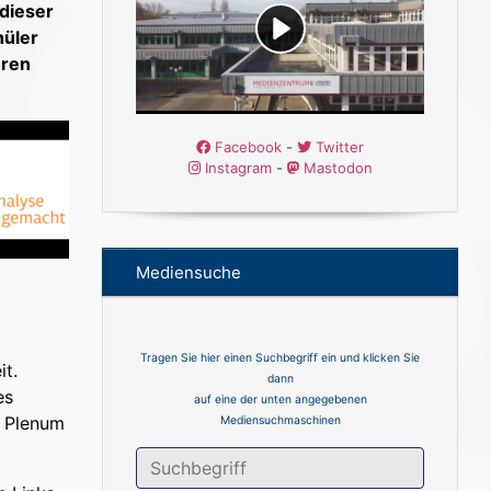
dieser
hüler
hren
Facebook
-
Twitter
Instagram
-
Mastodon
Mediensuche
.
Tragen Sie hier einen Suchbegriff ein und klicken Sie
it.
dann
es
auf eine der unten angegebenen
m Plenum
Mediensuchmaschinen