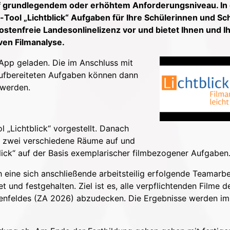
f grundlegendem oder erhöhtem Anforderungsniveau. In 
e-Tool „Lichtblick“ Aufgaben für Ihre Schülerinnen und Sc
kostenfreie Landesonlinelizenz vor und bietet Ihnen und I
ven Filmanalyse.
App geladen. Die im Anschluss mit
 aufbereiteten Aufgaben können dann
 werden.
l „Lichtblick“ vorgestellt. Danach
in zwei verschiedene Räume auf und
blick“ auf der Basis exemplarischer filmbezogener Aufgaben
eine sich anschließende arbeitsteilig erfolgende Teamarbe
nd festgehalten. Ziel ist es, alle verpflichtenden Filme d
enfeldes (ZA 2026) abzudecken. Die Ergebnisse werden i