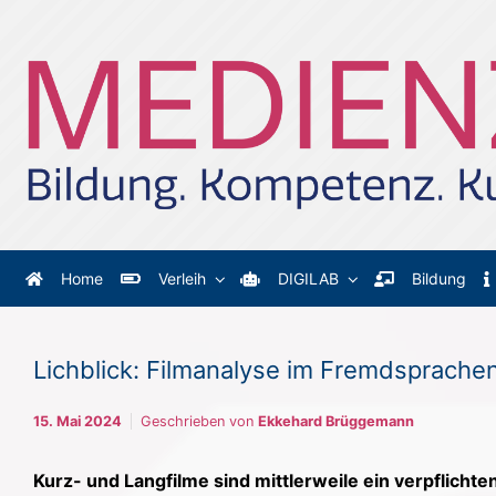
Zum Hauptinhalt springen
Home
Verleih
DIGILAB
Bildung
Lichblick: Filmanalyse im Fremdsprachen
15. Mai 2024
Geschrieben von
Ekkehard Brüggemann
Kurz- und Langfilme sind mittlerweile ein verpflicht