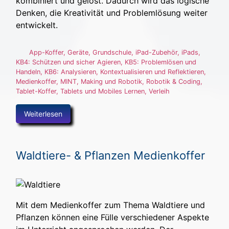
kombiniert und gelöst. Dadurch wird das logische
Denken, die Kreativität und Problemlösung weiter
entwickelt.
App-Koffer
,
Geräte
,
Grundschule
,
iPad-Zubehör
,
iPads
,
KB4: Schützen und sicher Agieren
,
KB5: Problemlösen und
Handeln
,
KB6: Analysieren, Kontextualisieren und Reflektieren
,
Medienkoffer
,
MINT, Making und Robotik
,
Robotik & Coding
,
Tablet-Koffer
,
Tablets und Mobiles Lernen
,
Verleih
Weiterlesen
Waldtiere- & Pflanzen Medienkoffer
Mit dem Medienkoffer zum Thema Waldtiere und
Pflanzen können eine Fülle verschiedener Aspekte