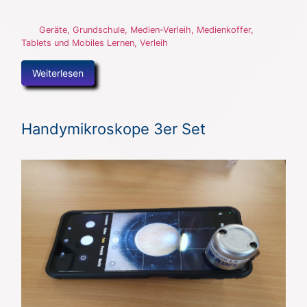
Geräte
,
Grundschule
,
Medien-Verleih
,
Medienkoffer
,
Tablets und Mobiles Lernen
,
Verleih
Weiterlesen
Handymikroskope 3er Set