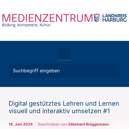
Zum Hauptinhalt springen
Digital gestütztes Lehren und Lernen
visuell und interaktiv umsetzen #1
18. Juni 2024
Geschrieben von
Ekkehard Brüggemann