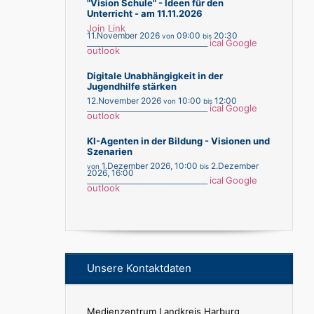
"Vision Schule" - Ideen für den
Unterricht - am 11.11.2026
Join Link
11.November 2026
09:00
20:30
von
bis
ical
Google
___________________________________________
outlook
Digitale Unabhängigkeit in der
Jugendhilfe stärken
12.November 2026
10:00
12:00
von
bis
ical
Google
___________________________________________
outlook
KI-Agenten in der Bildung - Visionen und
Szenarien
1.Dezember 2026
,
10:00
2.Dezember
von
bis
2026
,
16:00
ical
Google
___________________________________________
outlook
Unsere Kontaktdaten
Medienzentrum Landkreis Harburg