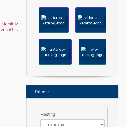
interaktiv
tzen #1
Räume
Meeting: