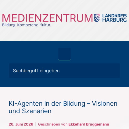
Zum Hauptinhalt springen
KI-Agenten in der Bildung – Visionen
und Szenarien
26. Juni 2026
Geschrieben von
Ekkehard Brüggemann