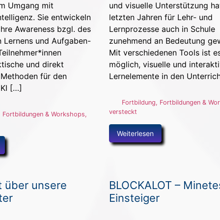
und visuelle Unterstützung ha
im Umgang mit
letzten Jahren für Lehr- und
ntelligenz. Sie entwickeln
Lernprozesse auch in Schule
Ihre Awareness bzgl. des
zunehmend an Bedeutung ge
n Lernens und Aufgaben-
Mit verschiedenen Tools ist e
Teilnehmer*innen
möglich, visuelle und interakt
ktische und direkt
Lernelemente in den Unterrich
Methoden für den
KI […]
Fortbildung
,
Fortbildungen & Wo
versteckt
,
Fortbildungen & Workshops
,
Weiterlesen
t über unsere
BLOCKALOT – Minetes
ter
Einsteiger