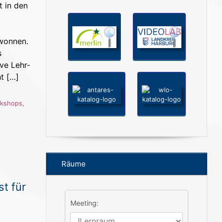
t in den
wonnen.
s
ive Lehr-
t […]
rkshops
,
Räume
t für
Meeting: