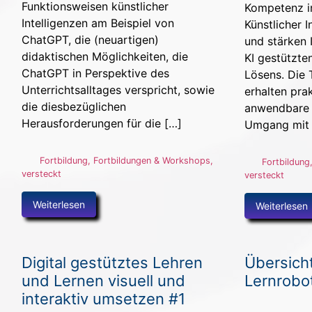
Funktionsweisen künstlicher
Kompetenz 
Intelligenzen am Beispiel von
Künstlicher I
ChatGPT, die (neuartigen)
und stärken 
didaktischen Möglichkeiten, die
KI gestützte
ChatGPT in Perspektive des
Lösens. Die 
Unterrichtsalltages verspricht, sowie
erhalten pra
die diesbezüglichen
anwendbare 
Herausforderungen für die […]
Umgang mit 
Fortbildung
,
Fortbildungen & Workshops
,
Fortbildung
versteckt
versteckt
Weiterlesen
Weiterlesen
Digital gestütztes Lehren
Übersich
und Lernen visuell und
Lernrobo
interaktiv umsetzen #1