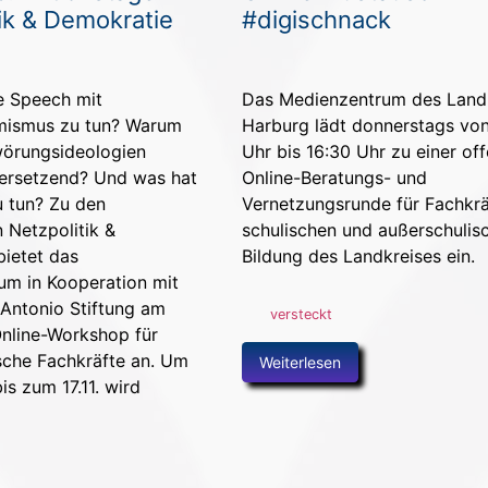
ik & Demokratie
#digischnack
e Speech mit
Das Medienzentrum des Land
mismus zu tun? Warum
Harburg lädt donnerstags vo
wörungsideologien
Uhr bis 16:30 Uhr zu einer of
ersetzend? Und was hat
Online-Beratungs- und
 tun? Zu den
Vernetzungsrunde für Fachkrä
 Netzpolitik &
schulischen und außerschulis
ietet das
Bildung des Landkreises ein.
um in Kooperation mit
Antonio Stiftung am
versteckt
 Online-Workshop für
che Fachkräfte an. Um
Weiterlesen
s zum 17.11. wird