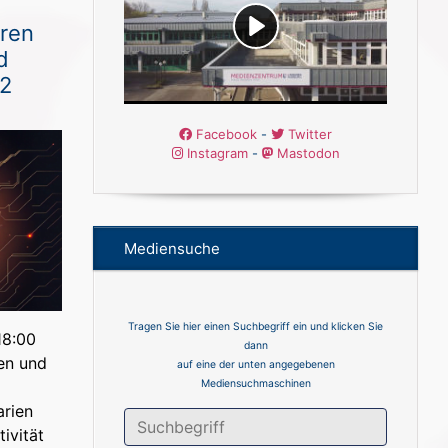
hren
d
#2
Facebook
-
Twitter
Instagram
-
Mastodon
Mediensuche
Tragen Sie hier einen Suchbegriff ein und klicken Sie
18:00
dann
ren und
auf eine der unten angegebenen
Mediensuchmaschinen
arien
ivität