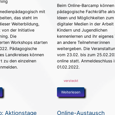
Beim Online-Barcamp können
 medienpädagogisch mit
pädagogische Fachkräfte aktu
eiten, das steht im
Ideen und Möglichkeiten zum
dieser Weiterbildung,
digitaler Medien in der Arbeit
von der Initiative
Kindern und Jugendlichen
ing. Die
kennenlernen und ihr eigenes
ierten Workshops starten
an andere Teilnehmer:innen
2022. Pädagogische
weitergeben. Die Veranstaltun
des Landkreises können
vom 23.02. bis zum 25.02.2
rt zu den einzelnen
online statt. Anmeldeschluss i
nmelden.
01.02.2022.
versteckt
Weiterlesen
: Aktionstage
Online-Austausch