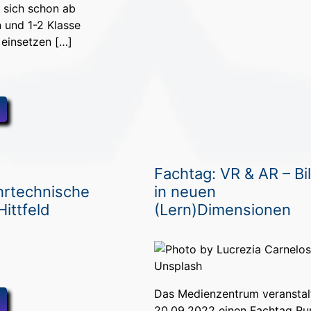
 sich schon ab
 und 1-2 Klasse
einsetzen […]
Fachtag: VR & AR – Bi
rtechnische
in neuen
Hittfeld
(Lern)Dimensionen
Das Medienzentrum veranstal
20.09.2022 einen Fachtag R