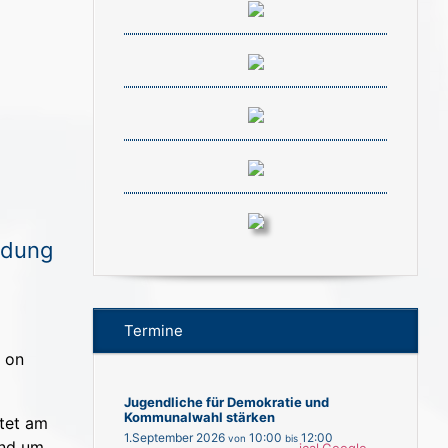
ldung
Termine
Jugendliche für Demokratie und
Kommunalwahl stärken
tet am
1.September 2026
10:00
12:00
von
bis
und um