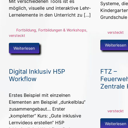
Mit verschiedenen Tools ist es
Systeme, die
möglich, visuelle und interaktive Lehr-
Kindergarten
Lernelemente in den Unterricht zu […]
Grundschule 
Fortbildung
,
Fortbildungen & Workshops
,
versteckt
versteckt
Weiterlesen
Weiterlesen
Digital Inklusiv H5P
FTZ –
Workflow
Feuerweh
Zentrale 
Erstes Beispiel mit einzelnen
Elementen am Beispiel „dunkelblau“
zusammengebaut… Erster
versteckt
„kompletter“ Kurs: „Gute inklusive
Lernvideos erstellen“ H5P
Weiterlesen