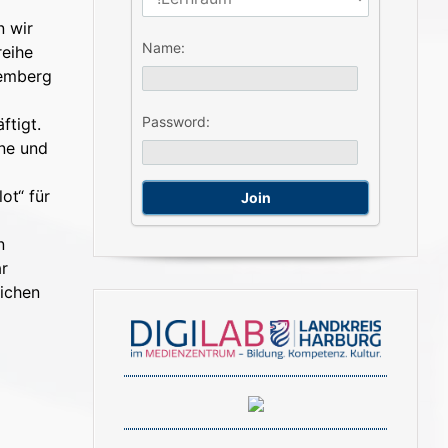
n wir
Name:
reihe
temberg
Password:
ftigt.
one und
ot“ für
n
ar
ichen