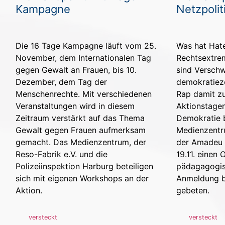
Kampagne
Netzpolit
Die 16 Tage Kampagne läuft vom 25.
Was hat Hat
November, dem Internationalen Tag
Rechtsextre
gegen Gewalt an Frauen, bis 10.
sind Versch
Dezember, dem Tag der
demokratiez
Menschenrechte. Mit verschiedenen
Rap damit zu
Veranstaltungen wird in diesem
Aktionstagen
Zeitraum verstärkt auf das Thema
Demokratie b
Gewalt gegen Frauen aufmerksam
Medienzentr
gemacht. Das Medienzentrum, der
der Amadeu 
Reso-Fabrik e.V. und die
19.11. einen
Polizeiinspektion Harburg beteiligen
pädagagogis
sich mit eigenen Workshops an der
Anmeldung bi
Aktion.
gebeten.
versteckt
versteckt