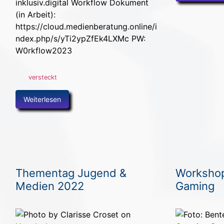
inklusiv.digital Workflow Dokument
(in Arbeit):
https://cloud.medienberatung.online/i
ndex.php/s/yTi2ypZfEk4LXMc PW:
W0rkflow2023
versteckt
Weiterlesen
Thementag Jugend &
Workshop
Medien 2022
Gaming