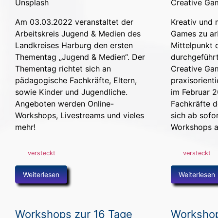
Am 03.03.2022 veranstaltet der
Kreativ und
Arbeitskreis Jugend & Medien des
Games zu arb
Landkreises Harburg den ersten
Mittelpunkt 
Thementag „Jugend & Medien“. Der
durchgeführt 
Thementag richtet sich an
Creative Gam
pädagogische Fachkräfte, Eltern,
praxisorient
sowie Kinder und Jugendliche.
im Februar 
Angeboten werden Online-
Fachkräfte 
Workshops, Livestreams und vieles
sich ab sofo
mehr!
Workshops a
versteckt
versteckt
Weiterlesen
Weiterlesen
Workshops zur 16 Tage
Workshop