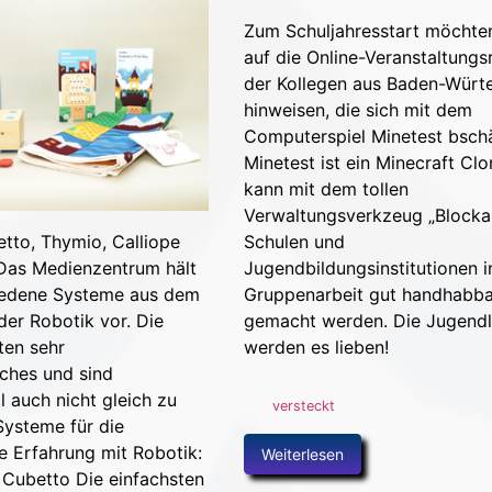
Zum Schuljahresstart möchte
auf die Online-Veranstaltungs
der Kollegen aus Baden-Wür
hinweisen, die sich mit dem
Computerspiel Minetest bschä
Minetest ist ein Minecraft Cl
kann mit dem tollen
Verwaltungsverkzeug „Blockal
tto, Thymio, Calliope
Schulen und
 Das Medienzentrum hält
Jugendbildungsinstitutionen i
hiedene Systeme aus dem
Gruppenarbeit gut handhabb
er Robotik vor. Die
gemacht werden. Die Jugendl
ten sehr
werden es lieben!
iches und sind
l auch nicht gleich zu
versteckt
Systeme für die
 Erfahrung mit Robotik:
Weiterlesen
Cubetto Die einfachsten