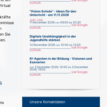
ical
Google
___________________________________________
outlook
irtual
"Vision Schule" - Ideen für den
Unterricht - am 11.11.2026
kräfte
Join Link
nntnisse
11.November 2026
09:00
20:30
von
bis
ical
Google
___________________________________________
outlook
n
en Sie
Digitale Unabhängigkeit in der
den.
Jugendhilfe stärken
12.November 2026
10:00
12:00
von
bis
ical
Google
___________________________________________
outlook
KI-Agenten in der Bildung - Visionen und
Szenarien
1.Dezember 2026
,
10:00
2.Dezember
von
bis
2026
,
16:00
ical
Google
___________________________________________
outlook
s
Unsere Kontaktdaten