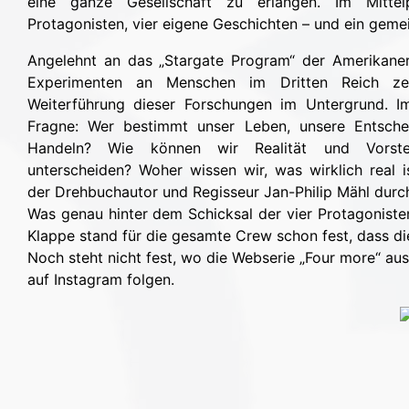
eine ganze Gesellschaft zu erlangen. Im Mittel
Protagonisten, vier eigene Geschichten – und ein geme
Angelehnt an das „Stargate Program“ der Amerikaner
Experimenten an Menschen im Dritten Reich ze
Weiterführung dieser Forschungen im Untergrund. I
Fragne: Wer bestimmt unser Leben, unsere Entsch
Handeln? Wie können wir Realität und Vorstel
unterscheiden? Woher wissen wir, was wirklich real is
der Drehbuchautor und Regisseur Jan-Philip Mähl durc
Was genau hinter dem Schicksal der vier Protagonisten s
Klappe stand für die gesamte Crew schon fest, dass die
Noch steht nicht fest, wo die Webserie „Four more“ au
auf Instagram folgen.