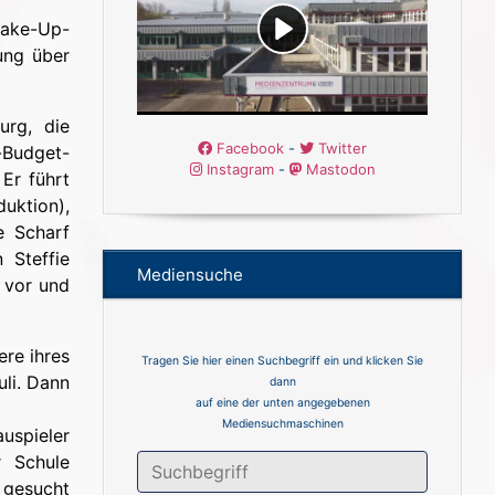
Make-Up-
ung über
urg, die
Facebook
-
Twitter
-Budget-
Instagram
-
Mastodon
Er führt
uktion),
e Scharf
 Steffie
Mediensuche
 vor und
ere ihres
Tragen Sie hier einen Suchbegriff ein und klicken Sie
uli. Dann
dann
auf eine der unten angegebenen
Mediensuchmaschinen
uspieler
r Schule
 gesucht