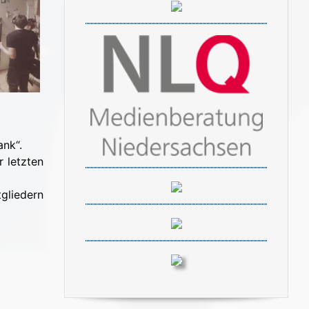
nk“.
r letzten
tgliedern