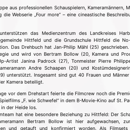
ruppe aus professionellen Schauspielern, Kameramännern, 
g die Webserie „Four more“ – eine cineastische Beschreib
unterstützen das Medienzentrum des Landkreises Harb
ngemeinde Hittfeld und die Grundschule Hittfeld die No
ion. Das Drehbuch hat Jan-Philip Mähl (25) geschrieben. 
egie und wird von Bertram Bollow (20, Kamera und Prod
p-Artist Janina Padrock (27), Tonmeister Pierre Philipp
Kameramann Andre Schaapen (20) und Kostümdesignerin
29) unterstützt. Insgesamt sind gut 40 Frauen und Männer
der Kamera beteiligt.
ge vor dem Drehstart feierte die Filmcrew noch die Premi
Spielfilms „F. wie Schwefel“ in dem B-Movie-Kino auf St. Pa
 in der Heide los.
mteam hat eine besondere Beziehung zu Hittfeld: Der Scha
meramann Bertram Bollow ist hier aufgewachsen, zu
en und getauft und konfirmiert worden. Als Filmsets