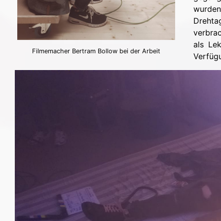
wurden
Drehta
verbrac
als Lek
Filmemacher Bertram Bollow bei der Arbeit
Verfüg