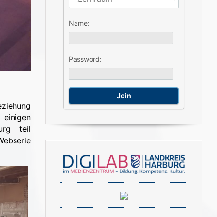
Name:
Password:
eziehung
t einigen
rg teil
Webserie