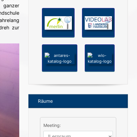
n ganzer
dschule
jahrelang
mdreh zur
Räume
Meeting: