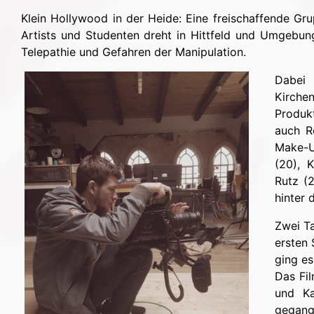
Klein Hollywood in der Heide: Eine freischaffende G
Artists und Studenten dreht in Hittfeld und Umgebun
Telepathie und Gefahren der Manipulation.
Dabei 
Kirche
Produkt
auch R
Make-U
(20), 
Rutz (
hinter 
Zwei Ta
ersten 
ging es
Das Fil
und Ka
gegang