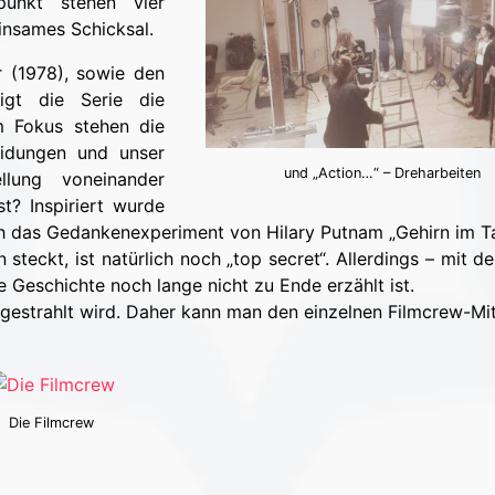
punkt stehen vier
insames Schicksal.
 (1978), sowie den
igt die Serie die
m Fokus stehen die
eidungen und unser
und „Action…“ – Dreharbeiten
lung voneinander
t? Inspiriert wurde
h das Gedankenexperiment von Hilary Putnam „Gehirn im Ta
teckt, ist natürlich noch „top secret“. Allerdings – mit de
 Geschichte noch lange nicht zu Ende erzählt ist.
sgestrahlt wird. Daher kann man den einzelnen Filmcrew-Mi
Die Filmcrew