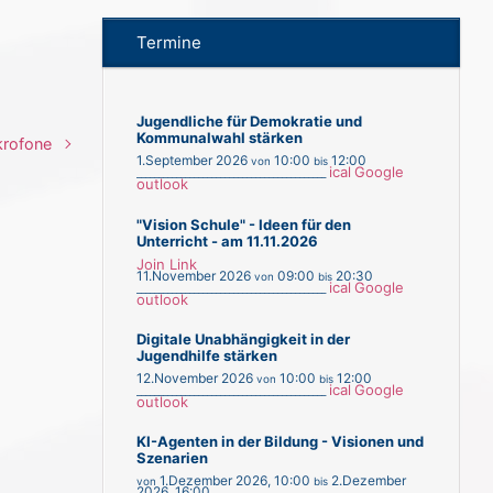
Termine
Jugendliche für Demokratie und
Kommunalwahl stärken
krofone
1.September 2026
10:00
12:00
von
bis
ical
Google
___________________________________________
outlook
"Vision Schule" - Ideen für den
Unterricht - am 11.11.2026
Join Link
11.November 2026
09:00
20:30
von
bis
ical
Google
___________________________________________
outlook
Digitale Unabhängigkeit in der
Jugendhilfe stärken
12.November 2026
10:00
12:00
von
bis
ical
Google
___________________________________________
outlook
KI-Agenten in der Bildung - Visionen und
Szenarien
1.Dezember 2026
,
10:00
2.Dezember
von
bis
2026
,
16:00