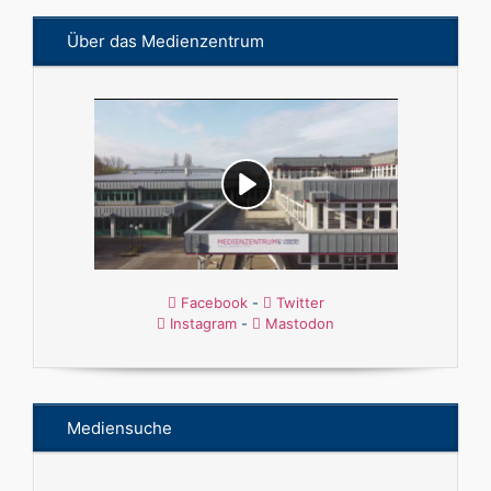
Über das Medienzentrum
Facebook
-
Twitter
Instagram
-
Mastodon
Mediensuche