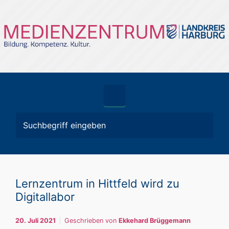
Zum Hauptinhalt springen
Lernzentrum in Hittfeld wird zu
Digitallabor
20. Juli 2021
Geschrieben von
Ekkehard Brüggemann