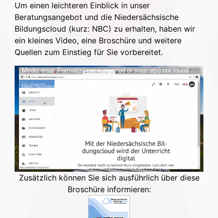
Um einen leichteren Einblick in unser
Beratungsangebot und die Niedersächsische
Bildungscloud (kurz: NBC) zu erhalten, haben wir
ein kleines Video, eine Broschüre und weitere
Quellen zum Einstieg für Sie vorbereitet.
Video-
Media error: Format(s) not supported or source(s) not found
Player
Datei herunterladen: https://www.medienzentrum-harburg.de/wp-
content/uploads/2020/05/NBC-Erstkontakt_NLQ_HD_WEB.mp4?_=1
Zusätzlich können Sie sich ausführlich über diese
Broschüre informieren: