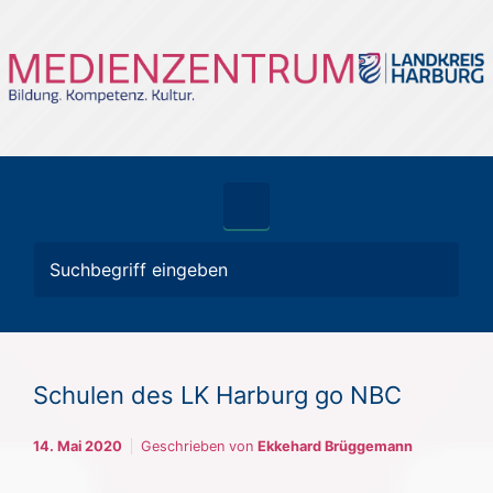
Zum Hauptinhalt springen
Schulen des LK Harburg go NBC
14. Mai 2020
Geschrieben von
Ekkehard Brüggemann