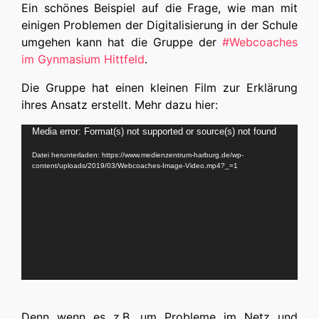
Ein schönes Beispiel auf die Frage, wie man mit
einigen Problemen der Digitalisierung in der Schule
umgehen kann hat die Gruppe der
#Webcoaches
im Gynmasium Hittfeld
.
Die Gruppe hat einen kleinen Film zur Erklärung
ihres Ansatz erstellt. Mehr dazu hier:
Video-
Media error: Format(s) not supported or source(s) not found
Player
Datei herunterladen: https://www.medienzentrum-harburg.de/wp-
content/uploads/2019/03/Webcoaches-Image-Video.mp4?_=1
Denn wenn es z.B. um Probleme im Netz und