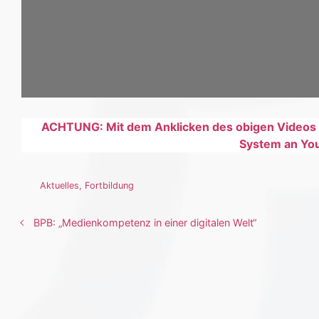
ACHTUNG: Mit dem Anklicken des obigen Videos e
System an You
Aktuelles
,
Fortbildung
BPB: „Medienkompetenz in einer digitalen Welt“