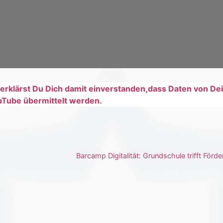
rklärst Du Dich damit einverstanden,dass Daten von D
Tube übermittelt werden.
Barcamp Digitalität: Grundschule trifft Förd