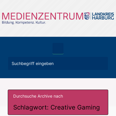
Zum Hauptinhalt springen
Durchsuche Archive nach
Schlagwort:
Creative Gaming