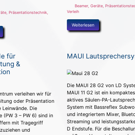
Beamer
,
Geräte
,
Präsentationste
Verleih
räte
,
Präsentationstechnik
,
Weiterlesen
e für
MAUI Lautsprechers
ltung &
tion
Die MAUI 28 G2 von LD Syst
MAUI 11 G2 ist ein kompaktes
trum verleihen wir für
aktives Säulen-PA-Lautsprech
altung oder Präsentation
System mit Bassreflex Subwo
e Leinwände. Die
und integriertem Mixer, Bluet
e (PW 3 – PW 6) sind in
Streaming und leistungsstark
fern mit Tragegriff
D Endstufe. Für die Beschallu
hzuziehen und