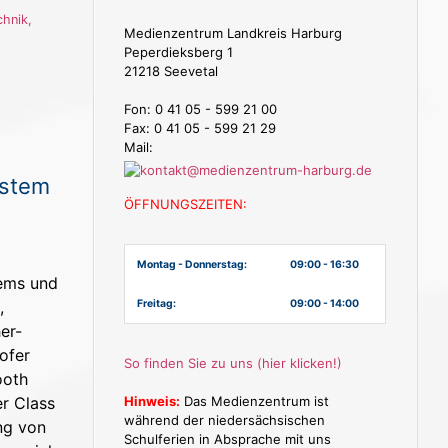
chnik
,
Medienzentrum Landkreis Harburg
Peperdieksberg 1
21218 Seevetal
Fon: 0 41 05 - 599 21 00
Fax: 0 41 05 - 599 21 29
Mail:
ystem
ÖFFNUNGSZEITEN:
Montag - Donnerstag:
09:00 - 16:30
ems und
,
Freitag:
09:00 - 14:00
er-
ofer
So finden Sie zu uns (hier klicken!)
ooth
er Class
Hinweis:
Das Medienzentrum ist
während der niedersächsischen
ng von
Schulferien in Absprache mit uns