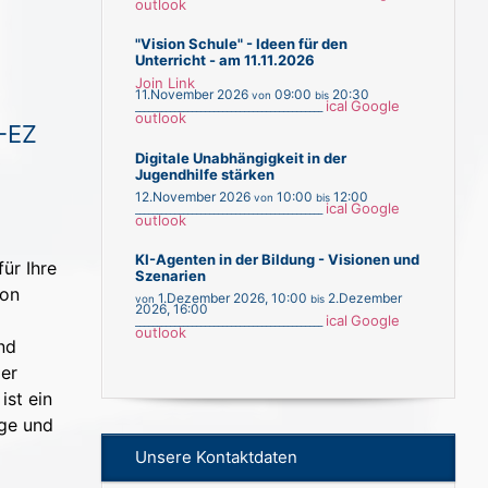
outlook
"Vision Schule" - Ideen für den
Unterricht - am 11.11.2026
Join Link
11.November 2026
09:00
20:30
von
bis
ical
Google
___________________________________________
outlook
-EZ
Digitale Unabhängigkeit in der
Jugendhilfe stärken
12.November 2026
10:00
12:00
von
bis
ical
Google
___________________________________________
outlook
KI-Agenten in der Bildung - Visionen und
ür Ihre
Szenarien
ion
1.Dezember 2026
,
10:00
2.Dezember
von
bis
2026
,
16:00
ical
Google
___________________________________________
outlook
nd
Der
ist ein
ige und
Unsere Kontaktdaten