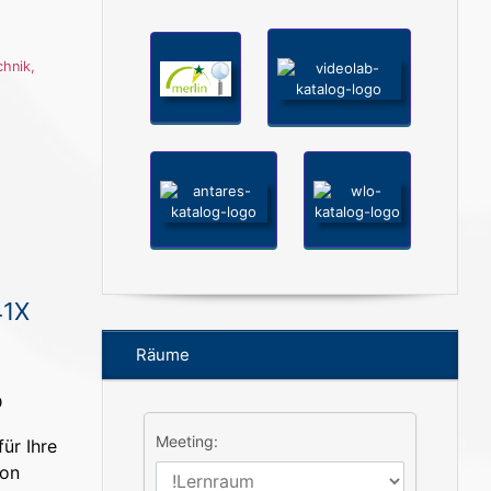
chnik
,
41X
Räume
Meeting:
ür Ihre
ion