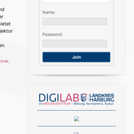
nd
Name:
er
ietet
jektor
Password:
en.
chnik
,