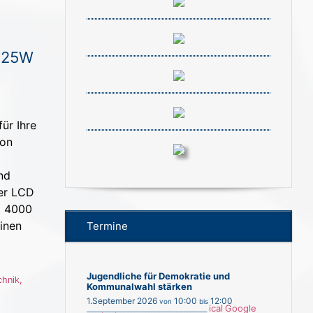
925W
ür Ihre
ion
nd
Der LCD
t 4000
inen
Termine
Jugendliche für Demokratie und
chnik
,
Kommunalwahl stärken
1.September 2026
10:00
12:00
von
bis
ical
Google
___________________________________________