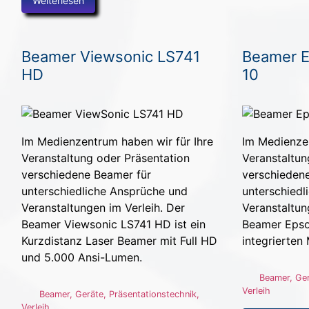
Weiterlesen
Beamer Viewsonic LS741
Beamer 
HD
10
Im Medienzentrum haben wir für Ihre
Im Medienzen
Veranstaltung oder Präsentation
Veranstaltun
verschiedene Beamer für
verschieden
unterschiedliche Ansprüche und
unterschiedl
Veranstaltungen im Verleih. Der
Veranstaltun
Beamer Viewsonic LS741 HD ist ein
Beamer Epso
Kurzdistanz Laser Beamer mit Full HD
integrierten
und 5.000 Ansi-Lumen.
Beamer
,
Ge
Verleih
Beamer
,
Geräte
,
Präsentationstechnik
,
Verleih