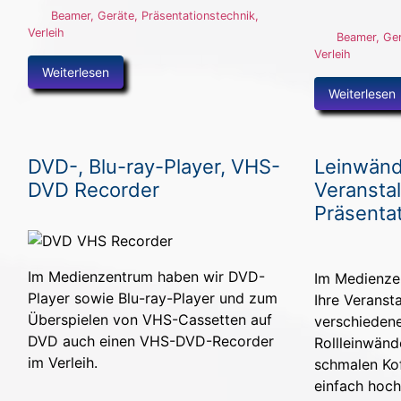
Beamer
,
Geräte
,
Präsentationstechnik
,
Verleih
Beamer
,
Ge
Verleih
Weiterlesen
Weiterlesen
DVD-, Blu-ray-Player, VHS-
Leinwänd
DVD Recorder
Veransta
Präsenta
Im Medienzentrum haben wir DVD-
Im Medienzen
Player sowie Blu-ray-Player und zum
Ihre Veranst
Überspielen von VHS-Cassetten auf
verschieden
DVD auch einen VHS-DVD-Recorder
Rollleinwänd
im Verleih.
schmalen Kof
einfach hoc