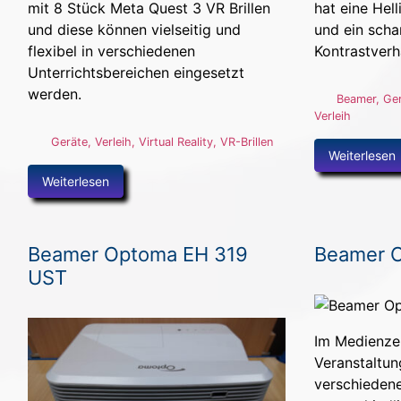
mit 8 Stück Meta Quest 3 VR Brillen
hat eine Hel
und diese können vielseitig und
und ein scha
flexibel in verschiedenen
Kontrastverhä
Unterrichtsbereichen eingesetzt
werden.
Beamer
,
Ge
Verleih
Geräte
,
Verleih
,
Virtual Reality
,
VR-Brillen
Weiterlesen
Weiterlesen
Beamer Optoma EH 319
Beamer 
UST
Im Medienzen
Veranstaltun
verschieden