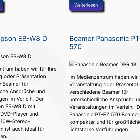
Weiterlesen
Epson EB-W8 D
Beamer Panasonic PT
570
trum haben wir für Ihre
g oder Präsentation
Im Medienzentrum haben wir f
e Beamer für
Veranstaltung oder Präsentat
iche Ansprüche und
verschiedene Beamer für
gen im Verleih. Der
unterschiedliche Ansprüche u
n EB-W8 D mit
Veranstaltungen im Verleih. 
m DVD-Player und
Panasonic PT-EZ 570 Beamer 
 10W-Stereo-
kompakter und für großfläch
 ist auch ideal für
lichtstarke Vorführungen.
ten.