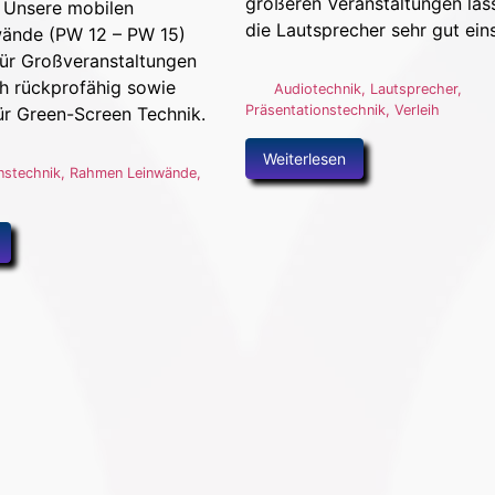
größeren Veranstaltungen las
. Unsere mobilen
die Lautsprecher sehr gut ein
ände (PW 12 – PW 15)
für Großveranstaltungen
h rückprofähig sowie
Audiotechnik
,
Lautsprecher
,
Präsentationstechnik
,
Verleih
r Green-Screen Technik.
Weiterlesen
nstechnik
,
Rahmen Leinwände
,