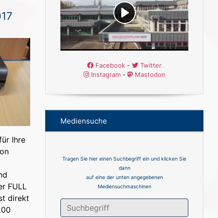
017
Facebook
-
Twitter
Instagram
-
Mastodon
Mediensuche
ür Ihre
ion
Tragen Sie hier einen Suchbegriff ein und klicken Sie
dann
nd
auf eine der unten angegebenen
Der FULL
Mediensuchmaschinen
t direkt
200