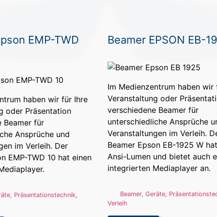
Epson EMP-TWD
Beamer EPSON EB-1
Im Medienzentrum haben wir f
Veranstaltung oder Präsentat
trum haben wir für Ihre
verschiedene Beamer für
g oder Präsentation
unterschiedliche Ansprüche u
e Beamer für
Veranstaltungen im Verleih. 
iche Ansprüche und
Beamer Epson EB-1925 W ha
gen im Verleih. Der
Ansi-Lumen und bietet auch e
n EMP-TWD 10 hat einen
integrierten Mediaplayer an.
 Mediaplayer.
Beamer
,
Geräte
,
Präsentationste
räte
,
Präsentationstechnik
,
Verleih