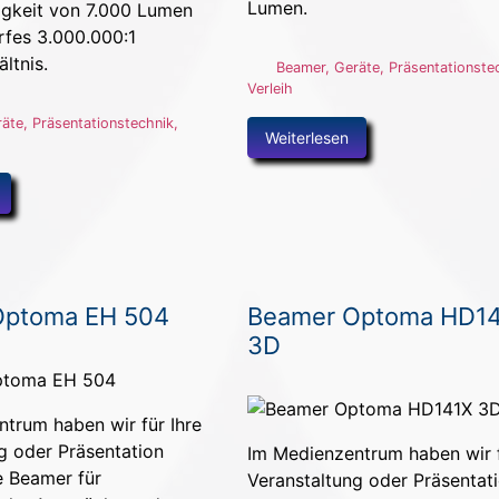
Lumen.
ligkeit von 7.000 Lumen
rfes 3.000.000:1
ltnis.
Beamer
,
Geräte
,
Präsentationste
Verleih
räte
,
Präsentationstechnik
,
Weiterlesen
Optoma EH 504
Beamer Optoma HD1
3D
trum haben wir für Ihre
g oder Präsentation
Im Medienzentrum haben wir f
e Beamer für
Veranstaltung oder Präsentat