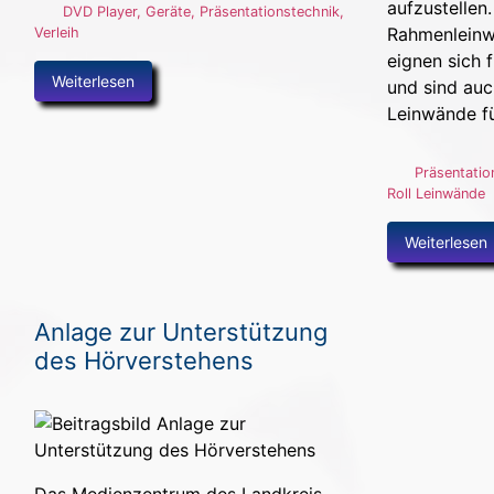
aufzustellen
DVD Player
,
Geräte
,
Präsentationstechnik
,
Rahmenleinw
Verleih
eignen sich 
Weiterlesen
und sind auc
Leinwände fü
Präsentatio
Roll Leinwände
Weiterlesen
Anlage zur Unterstützung
des Hörverstehens
Das Medienzentrum des Landkreis