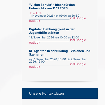
"Vision Schule" - Ideen für den
Unterricht - am 11.11.2026
Join Link
11.November 2026
09:00
20:30
von
bis
ical
Google
___________________________________________
outlook
Digitale Unabhängigkeit in der
Jugendhilfe stärken
12.November 2026
10:00
12:00
von
bis
ical
Google
___________________________________________
outlook
KI-Agenten in der Bildung - Visionen und
Szenarien
1.Dezember 2026
,
10:00
2.Dezember
von
bis
2026
,
16:00
ical
Google
___________________________________________
outlook
Unsere Kontaktdaten