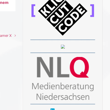
einem
eamer X