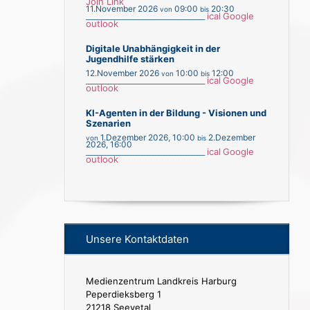
Join Link
11.November 2026
09:00
20:30
von
bis
ical
Google
___________________________________________
outlook
Digitale Unabhängigkeit in der
Jugendhilfe stärken
12.November 2026
10:00
12:00
von
bis
ical
Google
___________________________________________
outlook
KI-Agenten in der Bildung - Visionen und
Szenarien
1.Dezember 2026
,
10:00
2.Dezember
von
bis
2026
,
16:00
ical
Google
___________________________________________
outlook
Unsere Kontaktdaten
Medienzentrum Landkreis Harburg
Peperdieksberg 1
21218 Seevetal